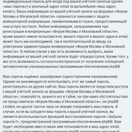
индивидуальный пароль для входа под вашей учётной записью (далее
«ваш пароль») и реальный адрес email (в дальнейшем «ваш адрес
email»). Ваша информация из вашей учётной записи на форумах «Форум
Москвы и Московской области» охраняется законами о защите
компьютерной информации, применяемыми в стране, предоставляющей
нам услуги хостинга. Любая информация, запрашиваемая при
регистрации в конференции «Форум Москвы и Московской области»,
кроме вашего имени пользователя, вашего пароля и вашего адреса email,
может быть как необходимой, так и необязательной ко вводу, на
усмотрение администрации конференции «Форум Москвы и Московской
области». В любом случае у вас есть возможность выбрать, какая
информация из вашей учётной записи будет общедоступна. Кроме того, у
вас есть возможность согласиться/отказаться от получения сообщений,
автоматически сгенерированных программным обеспечением phpBB.
Ваш пароль надёжно зашифрован (односторонним хэшированием).
Однако не рекомендуется использовать этот же самый пароль,
регистрируясь на других сайтах. Ваш пароль является средством доступа
к вашей учётной записи на форумах «Форум Москвы и Московской
области», пожалуйста, храните его в тайне, ни при каких обстоятельствах
ни представители «Форум Москвы и Московской области», ни phpBB
Limited, ни другое третье лицо не вправе спрашивать ваш пароль. В
случае, если вы забудете ваш пароль к вашей учётной записи, вы
сможете воспользоваться функцией восстановления пароля «Забыли
пароль?», предусмотренной программным обеспечением phpBB. Вам
будет необходимо ввести ваше имя пользователя и ваш адрес email,
после чего программное обеспечение phpBB сгенерирует вам новый