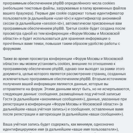
программным обеспечением phpBB определённого числа cookies
(небольшие текстовые файлы, загружаемые в папку временных файлов
вашего браузера). Первые две cookie содержат только идентификатор
пользователя (в дальнейшем «user-id») и идентификатор анонимной
сессии (в дальнейшем «session-id»), автоматически присвоенные вам
программным обеспечением phpBB. Третья cookie будет создана после
просмотра одной из тем конференции «Форум Москвы и Московской
области» и будет использоваться для хранения информации о
прочтённых вами темах, повышая таким образом удобство работы с
форумами.
Также во время просмотра конференции «Форум Москвы и Московской
области» мы можем установить cookies, внешние по отношению к
программному обеспечению phpBB, однако они выходят за рамки этого
документа, целью которого является рассмотрение страниц, созданных
исключительно программным обеспечением phpBB. Вторым источником
получения вашей информации являются данные, которые вы
отправляете на форум. Этими данными могут быть, но не исчерпываются,
следующие данные: сообщения, размещённые под учётной записью
Гостя (в дальнейшем «анонимные сообщения»), данные, указанные при
регистрации в конференции «Форум Москвы и Московской области» (в
дальнейшем «ваша учётная запись») и сообщения, оставленные вами
после регистрации и авторизации (в дальнейшем «ваши сообщения»).
Ваша учётная запись будет содержать, как минимум, однозначно
идентифицируемое имя (в дальнейшем «ваше имя пользователя»),