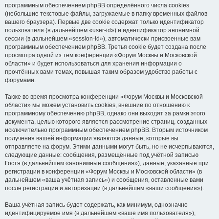
программным обеспечением phpBB определённого числа cookies
(небольшие текстовые файлы, загружаемые в папку временных файлов
вашего браузера). Первые две cookie содержат только идентификатор
пользователя (в дальнейшем «user-id») и идентификатор анонимной
сессии (в дальнейшем «session-id»), автоматически присвоенные вам
программным обеспечением phpBB. Третья cookie будет создана после
просмотра одной из тем конференции «Форум Москвы и Московской
области» и будет использоваться для хранения информации о
прочтённых вами темах, повышая таким образом удобство работы с
форумами.
Также во время просмотра конференции «Форум Москвы и Московской
области» мы можем установить cookies, внешние по отношению к
программному обеспечению phpBB, однако они выходят за рамки этого
документа, целью которого является рассмотрение страниц, созданных
исключительно программным обеспечением phpBB. Вторым источником
получения вашей информации являются данные, которые вы
отправляете на форум. Этими данными могут быть, но не исчерпываются,
следующие данные: сообщения, размещённые под учётной записью
Гостя (в дальнейшем «анонимные сообщения»), данные, указанные при
регистрации в конференции «Форум Москвы и Московской области» (в
дальнейшем «ваша учётная запись») и сообщения, оставленные вами
после регистрации и авторизации (в дальнейшем «ваши сообщения»).
Ваша учётная запись будет содержать, как минимум, однозначно
идентифицируемое имя (в дальнейшем «ваше имя пользователя»),