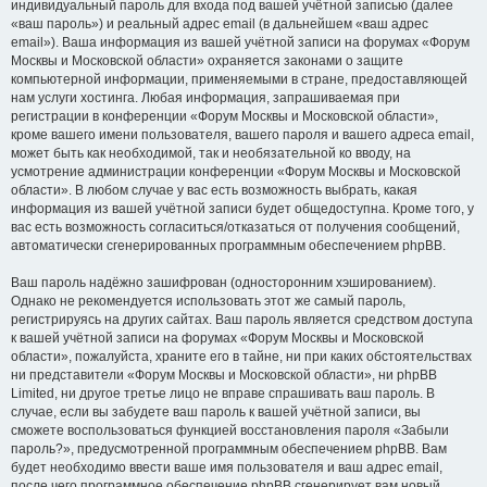
индивидуальный пароль для входа под вашей учётной записью (далее
«ваш пароль») и реальный адрес email (в дальнейшем «ваш адрес
email»). Ваша информация из вашей учётной записи на форумах «Форум
Москвы и Московской области» охраняется законами о защите
компьютерной информации, применяемыми в стране, предоставляющей
нам услуги хостинга. Любая информация, запрашиваемая при
регистрации в конференции «Форум Москвы и Московской области»,
кроме вашего имени пользователя, вашего пароля и вашего адреса email,
может быть как необходимой, так и необязательной ко вводу, на
усмотрение администрации конференции «Форум Москвы и Московской
области». В любом случае у вас есть возможность выбрать, какая
информация из вашей учётной записи будет общедоступна. Кроме того, у
вас есть возможность согласиться/отказаться от получения сообщений,
автоматически сгенерированных программным обеспечением phpBB.
Ваш пароль надёжно зашифрован (односторонним хэшированием).
Однако не рекомендуется использовать этот же самый пароль,
регистрируясь на других сайтах. Ваш пароль является средством доступа
к вашей учётной записи на форумах «Форум Москвы и Московской
области», пожалуйста, храните его в тайне, ни при каких обстоятельствах
ни представители «Форум Москвы и Московской области», ни phpBB
Limited, ни другое третье лицо не вправе спрашивать ваш пароль. В
случае, если вы забудете ваш пароль к вашей учётной записи, вы
сможете воспользоваться функцией восстановления пароля «Забыли
пароль?», предусмотренной программным обеспечением phpBB. Вам
будет необходимо ввести ваше имя пользователя и ваш адрес email,
после чего программное обеспечение phpBB сгенерирует вам новый