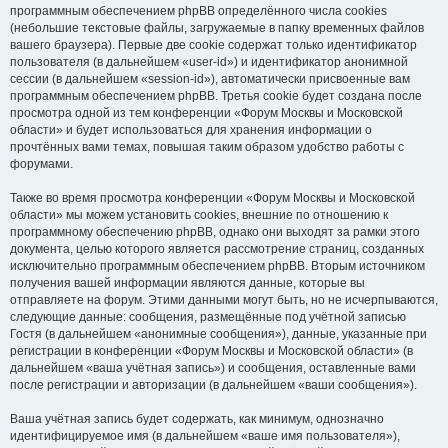
программным обеспечением phpBB определённого числа cookies
(небольшие текстовые файлы, загружаемые в папку временных файлов
вашего браузера). Первые две cookie содержат только идентификатор
пользователя (в дальнейшем «user-id») и идентификатор анонимной
сессии (в дальнейшем «session-id»), автоматически присвоенные вам
программным обеспечением phpBB. Третья cookie будет создана после
просмотра одной из тем конференции «Форум Москвы и Московской
области» и будет использоваться для хранения информации о
прочтённых вами темах, повышая таким образом удобство работы с
форумами.
Также во время просмотра конференции «Форум Москвы и Московской
области» мы можем установить cookies, внешние по отношению к
программному обеспечению phpBB, однако они выходят за рамки этого
документа, целью которого является рассмотрение страниц, созданных
исключительно программным обеспечением phpBB. Вторым источником
получения вашей информации являются данные, которые вы
отправляете на форум. Этими данными могут быть, но не исчерпываются,
следующие данные: сообщения, размещённые под учётной записью
Гостя (в дальнейшем «анонимные сообщения»), данные, указанные при
регистрации в конференции «Форум Москвы и Московской области» (в
дальнейшем «ваша учётная запись») и сообщения, оставленные вами
после регистрации и авторизации (в дальнейшем «ваши сообщения»).
Ваша учётная запись будет содержать, как минимум, однозначно
идентифицируемое имя (в дальнейшем «ваше имя пользователя»),