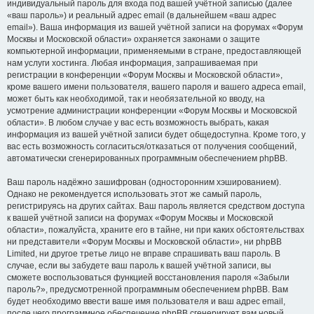
индивидуальный пароль для входа под вашей учётной записью (далее
«ваш пароль») и реальный адрес email (в дальнейшем «ваш адрес
email»). Ваша информация из вашей учётной записи на форумах «Форум
Москвы и Московской области» охраняется законами о защите
компьютерной информации, применяемыми в стране, предоставляющей
нам услуги хостинга. Любая информация, запрашиваемая при
регистрации в конференции «Форум Москвы и Московской области»,
кроме вашего имени пользователя, вашего пароля и вашего адреса email,
может быть как необходимой, так и необязательной ко вводу, на
усмотрение администрации конференции «Форум Москвы и Московской
области». В любом случае у вас есть возможность выбрать, какая
информация из вашей учётной записи будет общедоступна. Кроме того, у
вас есть возможность согласиться/отказаться от получения сообщений,
автоматически сгенерированных программным обеспечением phpBB.
Ваш пароль надёжно зашифрован (односторонним хэшированием).
Однако не рекомендуется использовать этот же самый пароль,
регистрируясь на других сайтах. Ваш пароль является средством доступа
к вашей учётной записи на форумах «Форум Москвы и Московской
области», пожалуйста, храните его в тайне, ни при каких обстоятельствах
ни представители «Форум Москвы и Московской области», ни phpBB
Limited, ни другое третье лицо не вправе спрашивать ваш пароль. В
случае, если вы забудете ваш пароль к вашей учётной записи, вы
сможете воспользоваться функцией восстановления пароля «Забыли
пароль?», предусмотренной программным обеспечением phpBB. Вам
будет необходимо ввести ваше имя пользователя и ваш адрес email,
после чего программное обеспечение phpBB сгенерирует вам новый