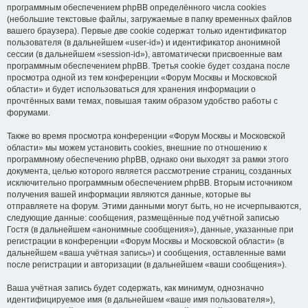
программным обеспечением phpBB определённого числа cookies
(небольшие текстовые файлы, загружаемые в папку временных файлов
вашего браузера). Первые две cookie содержат только идентификатор
пользователя (в дальнейшем «user-id») и идентификатор анонимной
сессии (в дальнейшем «session-id»), автоматически присвоенные вам
программным обеспечением phpBB. Третья cookie будет создана после
просмотра одной из тем конференции «Форум Москвы и Московской
области» и будет использоваться для хранения информации о
прочтённых вами темах, повышая таким образом удобство работы с
форумами.
Также во время просмотра конференции «Форум Москвы и Московской
области» мы можем установить cookies, внешние по отношению к
программному обеспечению phpBB, однако они выходят за рамки этого
документа, целью которого является рассмотрение страниц, созданных
исключительно программным обеспечением phpBB. Вторым источником
получения вашей информации являются данные, которые вы
отправляете на форум. Этими данными могут быть, но не исчерпываются,
следующие данные: сообщения, размещённые под учётной записью
Гостя (в дальнейшем «анонимные сообщения»), данные, указанные при
регистрации в конференции «Форум Москвы и Московской области» (в
дальнейшем «ваша учётная запись») и сообщения, оставленные вами
после регистрации и авторизации (в дальнейшем «ваши сообщения»).
Ваша учётная запись будет содержать, как минимум, однозначно
идентифицируемое имя (в дальнейшем «ваше имя пользователя»),