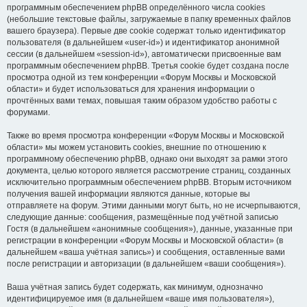
программным обеспечением phpBB определённого числа cookies
(небольшие текстовые файлы, загружаемые в папку временных файлов
вашего браузера). Первые две cookie содержат только идентификатор
пользователя (в дальнейшем «user-id») и идентификатор анонимной
сессии (в дальнейшем «session-id»), автоматически присвоенные вам
программным обеспечением phpBB. Третья cookie будет создана после
просмотра одной из тем конференции «Форум Москвы и Московской
области» и будет использоваться для хранения информации о
прочтённых вами темах, повышая таким образом удобство работы с
форумами.
Также во время просмотра конференции «Форум Москвы и Московской
области» мы можем установить cookies, внешние по отношению к
программному обеспечению phpBB, однако они выходят за рамки этого
документа, целью которого является рассмотрение страниц, созданных
исключительно программным обеспечением phpBB. Вторым источником
получения вашей информации являются данные, которые вы
отправляете на форум. Этими данными могут быть, но не исчерпываются,
следующие данные: сообщения, размещённые под учётной записью
Гостя (в дальнейшем «анонимные сообщения»), данные, указанные при
регистрации в конференции «Форум Москвы и Московской области» (в
дальнейшем «ваша учётная запись») и сообщения, оставленные вами
после регистрации и авторизации (в дальнейшем «ваши сообщения»).
Ваша учётная запись будет содержать, как минимум, однозначно
идентифицируемое имя (в дальнейшем «ваше имя пользователя»),