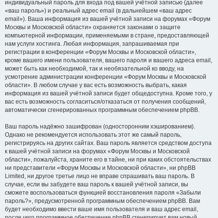
индивидуальный пароль для входа под вашей учётной записью (далее
«ваш пароль») и реальный адрес email (в дальнейшем «ваш адрес
email»). Ваша информация из вашей учётной записи на форумах «Форум
Москвы и Московской области» охраняется законами о защите
компьютерной информации, применяемыми в стране, предоставляющей
нам услуги хостинга. Любая информация, запрашиваемая при
регистрации в конференции «Форум Москвы и Московской области»,
кроме вашего имени пользователя, вашего пароля и вашего адреса email,
может быть как необходимой, так и необязательной ко вводу, на
усмотрение администрации конференции «Форум Москвы и Московской
области». В любом случае у вас есть возможность выбрать, какая
информация из вашей учётной записи будет общедоступна. Кроме того, у
вас есть возможность согласиться/отказаться от получения сообщений,
автоматически сгенерированных программным обеспечением phpBB.
Ваш пароль надёжно зашифрован (односторонним хэшированием).
Однако не рекомендуется использовать этот же самый пароль,
регистрируясь на других сайтах. Ваш пароль является средством доступа
к вашей учётной записи на форумах «Форум Москвы и Московской
области», пожалуйста, храните его в тайне, ни при каких обстоятельствах
ни представители «Форум Москвы и Московской области», ни phpBB
Limited, ни другое третье лицо не вправе спрашивать ваш пароль. В
случае, если вы забудете ваш пароль к вашей учётной записи, вы
сможете воспользоваться функцией восстановления пароля «Забыли
пароль?», предусмотренной программным обеспечением phpBB. Вам
будет необходимо ввести ваше имя пользователя и ваш адрес email,
после чего программное обеспечение phpBB сгенерирует вам новый