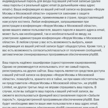
индивидуальный пароль для входа под вашей учётной записью (далее
«ваш пароль») и реальный адрес email (в дальнейшем «ваш адрес
email»). Ваша информация из вашей учётной записи на форумах «Форум
Москвы и Московской области» охраняется законами о защите
компьютерной информации, применяемыми в стране, предоставляющей
нам услуги хостинга. Любая информация, запрашиваемая при
регистрации в конференции «Форум Москвы и Московской области»,
кроме вашего имени пользователя, вашего пароля и вашего адреса email,
может быть как необходимой, так и необязательной ко вводу, на
усмотрение администрации конференции «Форум Москвы и Московской
области». В любом случае у вас есть возможность выбрать, какая
информация из вашей учётной записи будет общедоступна. Кроме того, у
вас есть возможность согласиться/отказаться от получения сообщений,
автоматически сгенерированных программным обеспечением phpBB.
Ваш пароль надёжно зашифрован (односторонним хэшированием).
Однако не рекомендуется использовать этот же самый пароль,
регистрируясь на других сайтах. Ваш пароль является средством доступа
к вашей учётной записи на форумах «Форум Москвы и Московской
области», пожалуйста, храните его в тайне, ни при каких обстоятельствах
ни представители «Форум Москвы и Московской области», ни phpBB
Limited, ни другое третье лицо не вправе спрашивать ваш пароль. В
случае, если вы забудете ваш пароль к вашей учётной записи, вы
сможете воспользоваться функцией восстановления пароля «Забыли
пароль?», предусмотренной программным обеспечением phpBB. Вам
будет необходимо ввести ваше имя пользователя и ваш адрес email,
после чего программное обеспечение phpBB сгенерирует вам новый