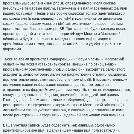
программным обеспечением phpBB определённого числа cookies
(небольшие текстовые файлы, загружаемые в папку временных файлов
вашего браузера). Первые две cookie содержат только идентификатор
пользователя (в дальнейшем «user-id») и идентификатор анонимной
сессии (в дальнейшем «session-id»), автоматически присвоенные вам
программным обеспечением phpBB. Третья cookie будет создана после
просмотра одной из тем конференции «Форум Москвы и Московской
области» и будет использоваться для хранения информации о
прочтённых вами темах, повышая таким образом удобство работы с
форумами.
Также во время просмотра конференции «Форум Москвы и Московской
области» мы можем установить cookies, внешние по отношению к
программному обеспечению phpBB, однако они выходят за рамки этого
документа, целью которого является рассмотрение страниц, созданных
исключительно программным обеспечением phpBB. Вторым источником
получения вашей информации являются данные, которые вы
отправляете на форум. Этими данными могут быть, но не исчерпываются,
следующие данные: сообщения, размещённые под учётной записью
Гостя (в дальнейшем «анонимные сообщения»), данные, указанные при
регистрации в конференции «Форум Москвы и Московской области» (в
дальнейшем «ваша учётная запись») и сообщения, оставленные вами
после регистрации и авторизации (в дальнейшем «ваши сообщения»).
Ваша учётная запись будет содержать, как минимум, однозначно
идентифицируемое имя (в дальнейшем «ваше имя пользователя»),