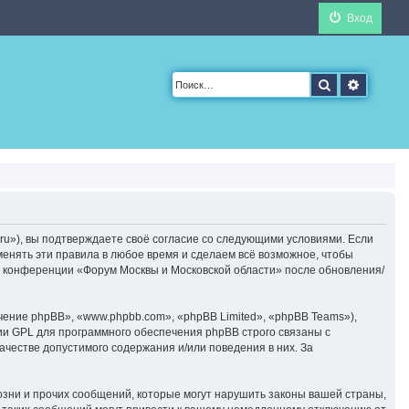
Вход
Поиск
Расшир
ru»), вы подтверждаете своё согласие со следующими условиями. Если
менять эти правила в любое время и сделаем всё возможное, чтобы
ие конференции «Форум Москвы и Московской области» после обновления/
ние phpBB», «www.phpbb.com», «phpBB Limited», «phpBB Teams»),
ии GPL для программного обеспечения phpBB строго связаны с
ачестве допустимого содержания и/или поведения в них. За
зни и прочих сообщений, которые могут нарушить законы вашей страны,