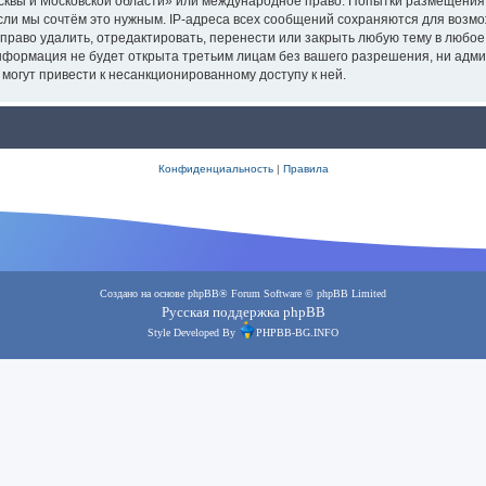
осквы и Московской области» или международное право. Попытки размещения
сли мы сочтём это нужным. IP-адреса всех сообщений сохраняются для возмо
аво удалить, отредактировать, перенести или закрыть любую тему в любое в
информация не будет открыта третьим лицам без вашего разрешения, ни адм
 могут привести к несанкционированному доступу к ней.
Конфиденциальность
|
Правила
Создано на основе
phpBB
® Forum Software © phpBB Limited
Русская поддержка phpBB
Style Developed By
PHPBB-BG.INFO