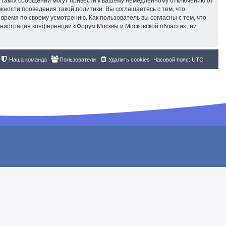
 таких сообщений могут привести к вашему немедленному отключению от
жности проведения такой политики. Вы соглашаетесь с тем, что
ремя по своему усмотрению. Как пользователь вы согласны с тем, что
инистрация конференции «Форум Москвы и Московской области», ни
Наша команда
Пользователи
Удалить cookies
Часовой пояс:
UTC