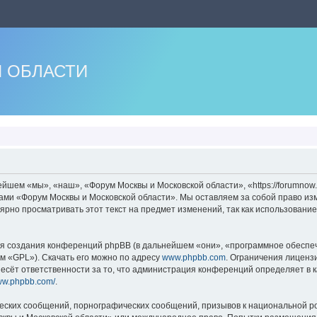
 ОБЛАСТИ
шем «мы», «наш», «Форум Москвы и Московской области», «https://forumnow.
мами «Форум Москвы и Московской области». Мы оставляем за собой право из
лярно просматривать этот текст на предмет изменений, так как использован
 создания конференций phpBB (в дальнейшем «они», «программное обеспече
м «GPL»). Скачать его можно по адресу
www.phpbb.com
. Ограничения лиценз
есёт ответственности за то, что администрация конференций определяет в к
www.phpbb.com/
.
еских сообщений, порнографических сообщений, призывов к национальной ро