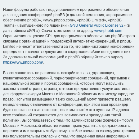
Наши форумы работают под управлением программного обеспечения
для создания конференций phpBB (в дальнейшем «они», «программное
обеспечение phpBB», «www.phpbb.com», «phpBB Limited», «phpBB
Teams»), выпущенного по лицензии «
GNU General Public License v2
» (в
дальнейшем «GPL»). Скачать его можно по адресу
www.phpbb.com
.
Ограничения лицензии GPL для программного обеспечения phpBB строго
связаны с организацией и поддержкой интернет-конференций, и phpBB
Limited не несёт ответственности за то, что администрация конференций
определяет в качестве допустимого содержания и/или поведения в них.
За дополнительной информацией о phpBB обращайтесь по адресу
https://www.phpbb.com/
.
Вы соглашаетесь не размещать оскорбительных, угрожающих,
клеветнических сообщений, порнографических сообщений, призывов к
национальной розни и прочих сообщений, которые могут нарушить
законы вашей страны, страны, которая предоставляет услуги хостинга
для форумов «Форум Москвы и Московской области» или международное
право. Попытки размещения таких сообщений могут привести к вашему
немедленному отключению от конференции, при этом ваш провайдер
будет поставлен в известность, если мы сочтём это нужным. IP-адреса
всех сообщений сохраняются для возможности проведения такой
политики. Вы соглашаетесь с тем, что администраторы форумов «Форум
Москвы и Московской области» имеют право удалить, отредактировать,
перенести или закрыть любую тему в любое время по своему усмотрению.
Как пользователь вы согласны с тем, что введённая вами информация