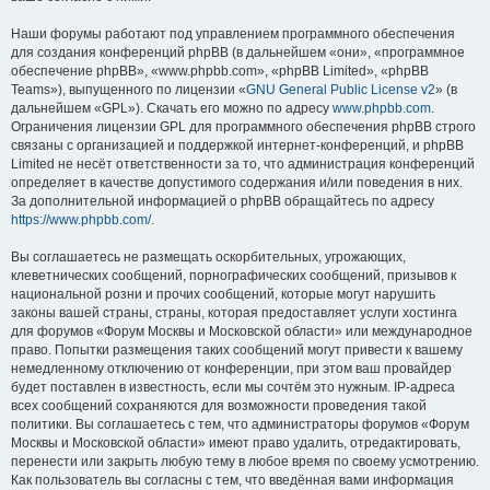
Наши форумы работают под управлением программного обеспечения
для создания конференций phpBB (в дальнейшем «они», «программное
обеспечение phpBB», «www.phpbb.com», «phpBB Limited», «phpBB
Teams»), выпущенного по лицензии «
GNU General Public License v2
» (в
дальнейшем «GPL»). Скачать его можно по адресу
www.phpbb.com
.
Ограничения лицензии GPL для программного обеспечения phpBB строго
связаны с организацией и поддержкой интернет-конференций, и phpBB
Limited не несёт ответственности за то, что администрация конференций
определяет в качестве допустимого содержания и/или поведения в них.
За дополнительной информацией о phpBB обращайтесь по адресу
https://www.phpbb.com/
.
Вы соглашаетесь не размещать оскорбительных, угрожающих,
клеветнических сообщений, порнографических сообщений, призывов к
национальной розни и прочих сообщений, которые могут нарушить
законы вашей страны, страны, которая предоставляет услуги хостинга
для форумов «Форум Москвы и Московской области» или международное
право. Попытки размещения таких сообщений могут привести к вашему
немедленному отключению от конференции, при этом ваш провайдер
будет поставлен в известность, если мы сочтём это нужным. IP-адреса
всех сообщений сохраняются для возможности проведения такой
политики. Вы соглашаетесь с тем, что администраторы форумов «Форум
Москвы и Московской области» имеют право удалить, отредактировать,
перенести или закрыть любую тему в любое время по своему усмотрению.
Как пользователь вы согласны с тем, что введённая вами информация