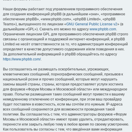
Наши форумы работают под управлением программного обеспечения
для создания конференций phpBB (в дальнейшем «они», «программное
обеспечение phpBB», «www.phpbb.com», «phpBB Limited», «phpBB
Teams»), выпущенного по лицензии «
GNU General Public License v2
» (в
дальнейшем «GPL»). Скачать его можно по адресу
www.phpbb.com
.
Ограничения лицензии GPL для программного обеспечения phpBB строго
связаны с организацией и поддержкой интернет-конференций, и phpBB
Limited не несёт ответственности за то, что администрация конференций
определяет в качестве допустимого содержания и/или поведения в них.
За дополнительной информацией о phpBB обращайтесь по адресу
https://www.phpbb.com/
.
Вы соглашаетесь не размещать оскорбительных, угрожающих,
клеветнических сообщений, порнографических сообщений, призывов к
национальной розни и прочих сообщений, которые могут нарушить
законы вашей страны, страны, которая предоставляет услуги хостинга
для форумов «Форум Москвы и Московской области» или международное
право. Попытки размещения таких сообщений могут привести к вашему
немедленному отключению от конференции, при этом ваш провайдер
будет поставлен в известность, если мы сочтём это нужным. IP-адреса
всех сообщений сохраняются для возможности проведения такой
политики. Вы соглашаетесь с тем, что администраторы форумов «Форум
Москвы и Московской области» имеют право удалить, отредактировать,
перенести или закрыть любую тему в любое время по своему усмотрению.
Как пользователь вы согласны с тем, что введённая вами информация