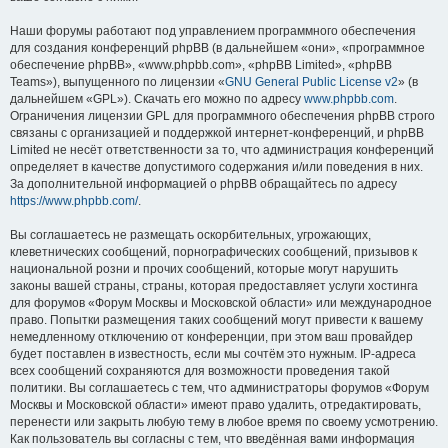
Наши форумы работают под управлением программного обеспечения
для создания конференций phpBB (в дальнейшем «они», «программное
обеспечение phpBB», «www.phpbb.com», «phpBB Limited», «phpBB
Teams»), выпущенного по лицензии «
GNU General Public License v2
» (в
дальнейшем «GPL»). Скачать его можно по адресу
www.phpbb.com
.
Ограничения лицензии GPL для программного обеспечения phpBB строго
связаны с организацией и поддержкой интернет-конференций, и phpBB
Limited не несёт ответственности за то, что администрация конференций
определяет в качестве допустимого содержания и/или поведения в них.
За дополнительной информацией о phpBB обращайтесь по адресу
https://www.phpbb.com/
.
Вы соглашаетесь не размещать оскорбительных, угрожающих,
клеветнических сообщений, порнографических сообщений, призывов к
национальной розни и прочих сообщений, которые могут нарушить
законы вашей страны, страны, которая предоставляет услуги хостинга
для форумов «Форум Москвы и Московской области» или международное
право. Попытки размещения таких сообщений могут привести к вашему
немедленному отключению от конференции, при этом ваш провайдер
будет поставлен в известность, если мы сочтём это нужным. IP-адреса
всех сообщений сохраняются для возможности проведения такой
политики. Вы соглашаетесь с тем, что администраторы форумов «Форум
Москвы и Московской области» имеют право удалить, отредактировать,
перенести или закрыть любую тему в любое время по своему усмотрению.
Как пользователь вы согласны с тем, что введённая вами информация