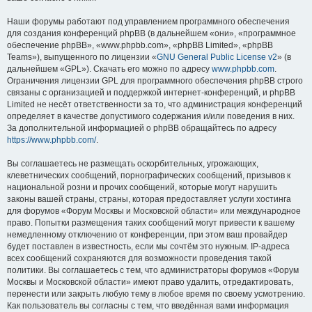
Наши форумы работают под управлением программного обеспечения
для создания конференций phpBB (в дальнейшем «они», «программное
обеспечение phpBB», «www.phpbb.com», «phpBB Limited», «phpBB
Teams»), выпущенного по лицензии «
GNU General Public License v2
» (в
дальнейшем «GPL»). Скачать его можно по адресу
www.phpbb.com
.
Ограничения лицензии GPL для программного обеспечения phpBB строго
связаны с организацией и поддержкой интернет-конференций, и phpBB
Limited не несёт ответственности за то, что администрация конференций
определяет в качестве допустимого содержания и/или поведения в них.
За дополнительной информацией о phpBB обращайтесь по адресу
https://www.phpbb.com/
.
Вы соглашаетесь не размещать оскорбительных, угрожающих,
клеветнических сообщений, порнографических сообщений, призывов к
национальной розни и прочих сообщений, которые могут нарушить
законы вашей страны, страны, которая предоставляет услуги хостинга
для форумов «Форум Москвы и Московской области» или международное
право. Попытки размещения таких сообщений могут привести к вашему
немедленному отключению от конференции, при этом ваш провайдер
будет поставлен в известность, если мы сочтём это нужным. IP-адреса
всех сообщений сохраняются для возможности проведения такой
политики. Вы соглашаетесь с тем, что администраторы форумов «Форум
Москвы и Московской области» имеют право удалить, отредактировать,
перенести или закрыть любую тему в любое время по своему усмотрению.
Как пользователь вы согласны с тем, что введённая вами информация