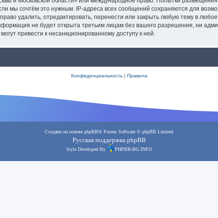
осквы и Московской области» или международное право. Попытки размещения
сли мы сочтём это нужным. IP-адреса всех сообщений сохраняются для возмо
аво удалить, отредактировать, перенести или закрыть любую тему в любое в
информация не будет открыта третьим лицам без вашего разрешения, ни адм
 могут привести к несанкционированному доступу к ней.
Конфиденциальность
|
Правила
Создано на основе
phpBB
® Forum Software © phpBB Limited
Русская поддержка phpBB
Style Developed By
PHPBB-BG.INFO