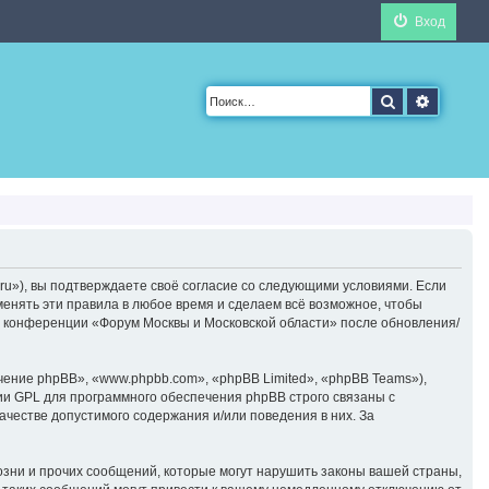
Вход
Поиск
Расшир
ru»), вы подтверждаете своё согласие со следующими условиями. Если
менять эти правила в любое время и сделаем всё возможное, чтобы
ие конференции «Форум Москвы и Московской области» после обновления/
ние phpBB», «www.phpbb.com», «phpBB Limited», «phpBB Teams»),
ии GPL для программного обеспечения phpBB строго связаны с
ачестве допустимого содержания и/или поведения в них. За
зни и прочих сообщений, которые могут нарушить законы вашей страны,