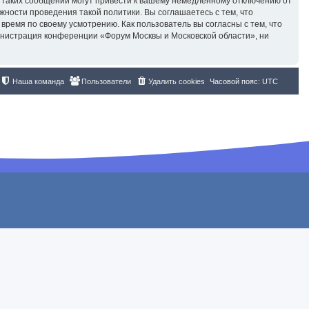
 таких сообщений могут привести к вашему немедленному отключению от
жности проведения такой политики. Вы соглашаетесь с тем, что
ремя по своему усмотрению. Как пользователь вы согласны с тем, что
инистрация конференции «Форум Москвы и Московской области», ни
Наша команда
Пользователи
Удалить cookies
Часовой пояс:
UTC