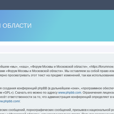
 ОБЛАСТИ
шем «мы», «наш», «Форум Москвы и Московской области», «https://forumnow.
мами «Форум Москвы и Московской области». Мы оставляем за собой право из
лярно просматривать этот текст на предмет изменений, так как использован
 создания конференций phpBB (в дальнейшем «они», «программное обеспече
м «GPL»). Скачать его можно по адресу
www.phpbb.com
. Ограничения лиценз
есёт ответственности за то, что администрация конференций определяет в к
www.phpbb.com/
.
еских сообщений, порнографических сообщений, призывов к национальной ро