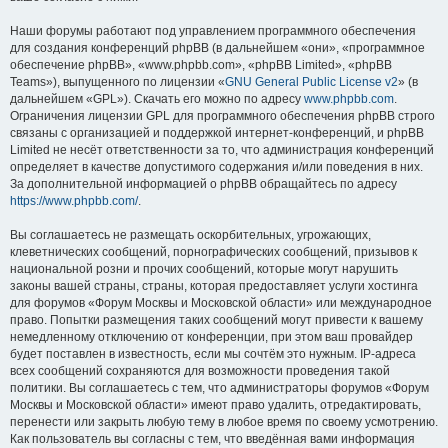
Наши форумы работают под управлением программного обеспечения
для создания конференций phpBB (в дальнейшем «они», «программное
обеспечение phpBB», «www.phpbb.com», «phpBB Limited», «phpBB
Teams»), выпущенного по лицензии «
GNU General Public License v2
» (в
дальнейшем «GPL»). Скачать его можно по адресу
www.phpbb.com
.
Ограничения лицензии GPL для программного обеспечения phpBB строго
связаны с организацией и поддержкой интернет-конференций, и phpBB
Limited не несёт ответственности за то, что администрация конференций
определяет в качестве допустимого содержания и/или поведения в них.
За дополнительной информацией о phpBB обращайтесь по адресу
https://www.phpbb.com/
.
Вы соглашаетесь не размещать оскорбительных, угрожающих,
клеветнических сообщений, порнографических сообщений, призывов к
национальной розни и прочих сообщений, которые могут нарушить
законы вашей страны, страны, которая предоставляет услуги хостинга
для форумов «Форум Москвы и Московской области» или международное
право. Попытки размещения таких сообщений могут привести к вашему
немедленному отключению от конференции, при этом ваш провайдер
будет поставлен в известность, если мы сочтём это нужным. IP-адреса
всех сообщений сохраняются для возможности проведения такой
политики. Вы соглашаетесь с тем, что администраторы форумов «Форум
Москвы и Московской области» имеют право удалить, отредактировать,
перенести или закрыть любую тему в любое время по своему усмотрению.
Как пользователь вы согласны с тем, что введённая вами информация