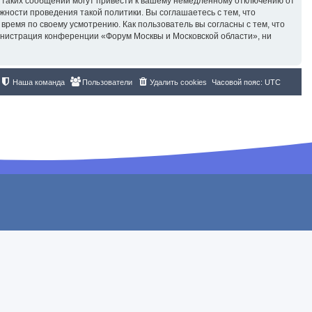
 таких сообщений могут привести к вашему немедленному отключению от
жности проведения такой политики. Вы соглашаетесь с тем, что
ремя по своему усмотрению. Как пользователь вы согласны с тем, что
инистрация конференции «Форум Москвы и Московской области», ни
Наша команда
Пользователи
Удалить cookies
Часовой пояс:
UTC