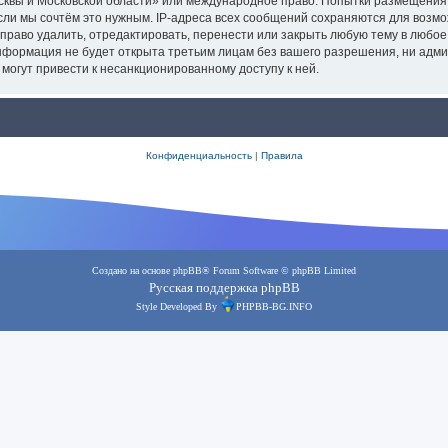
осквы и Московской области» или международное право. Попытки размещения
сли мы сочтём это нужным. IP-адреса всех сообщений сохраняются для возмо
аво удалить, отредактировать, перенести или закрыть любую тему в любое в
информация не будет открыта третьим лицам без вашего разрешения, ни адм
 могут привести к несанкционированному доступу к ней.
Конфиденциальность
|
Правила
Создано на основе
phpBB
® Forum Software © phpBB Limited
Русская поддержка phpBB
Style Developed By
PHPBB-BG.INFO