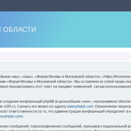
 ОБЛАСТИ
шем «мы», «наш», «Форум Москвы и Московской области», «https://forumnow.
мами «Форум Москвы и Московской области». Мы оставляем за собой право из
лярно просматривать этот текст на предмет изменений, так как использован
 создания конференций phpBB (в дальнейшем «они», «программное обеспече
м «GPL»). Скачать его можно по адресу
www.phpbb.com
. Ограничения лиценз
есёт ответственности за то, что администрация конференций определяет в к
www.phpbb.com/
.
еских сообщений, порнографических сообщений, призывов к национальной ро