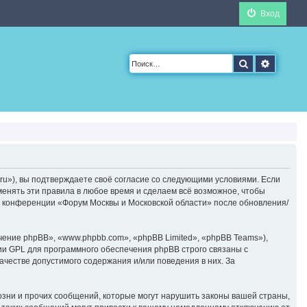
Вход
Поиск
Расшир
ru»), вы подтверждаете своё согласие со следующими условиями. Если
менять эти правила в любое время и сделаем всё возможное, чтобы
ие конференции «Форум Москвы и Московской области» после обновления/
ние phpBB», «www.phpbb.com», «phpBB Limited», «phpBB Teams»),
ии GPL для программного обеспечения phpBB строго связаны с
ачестве допустимого содержания и/или поведения в них. За
зни и прочих сообщений, которые могут нарушить законы вашей страны,