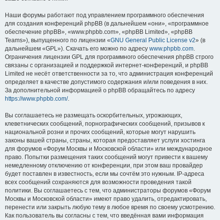
Наши форумы работают под управлением программного обеспечения
для создания конференций phpBB (в дальнейшем «они», «программное
обеспечение phpBB», «www.phpbb.com», «phpBB Limited», «phpBB
Teams»), выпущенного по лицензии «
GNU General Public License v2
» (в
дальнейшем «GPL»). Скачать его можно по адресу
www.phpbb.com
.
Ограничения лицензии GPL для программного обеспечения phpBB строго
связаны с организацией и поддержкой интернет-конференций, и phpBB
Limited не несёт ответственности за то, что администрация конференций
определяет в качестве допустимого содержания и/или поведения в них.
За дополнительной информацией о phpBB обращайтесь по адресу
https://www.phpbb.com/
.
Вы соглашаетесь не размещать оскорбительных, угрожающих,
клеветнических сообщений, порнографических сообщений, призывов к
национальной розни и прочих сообщений, которые могут нарушить
законы вашей страны, страны, которая предоставляет услуги хостинга
для форумов «Форум Москвы и Московской области» или международное
право. Попытки размещения таких сообщений могут привести к вашему
немедленному отключению от конференции, при этом ваш провайдер
будет поставлен в известность, если мы сочтём это нужным. IP-адреса
всех сообщений сохраняются для возможности проведения такой
политики. Вы соглашаетесь с тем, что администраторы форумов «Форум
Москвы и Московской области» имеют право удалить, отредактировать,
перенести или закрыть любую тему в любое время по своему усмотрению.
Как пользователь вы согласны с тем, что введённая вами информация