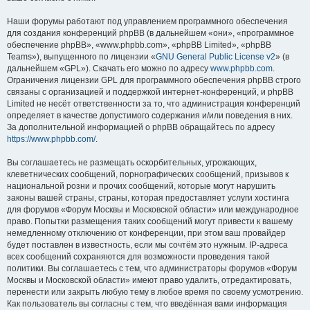
Наши форумы работают под управлением программного обеспечения
для создания конференций phpBB (в дальнейшем «они», «программное
обеспечение phpBB», «www.phpbb.com», «phpBB Limited», «phpBB
Teams»), выпущенного по лицензии «
GNU General Public License v2
» (в
дальнейшем «GPL»). Скачать его можно по адресу
www.phpbb.com
.
Ограничения лицензии GPL для программного обеспечения phpBB строго
связаны с организацией и поддержкой интернет-конференций, и phpBB
Limited не несёт ответственности за то, что администрация конференций
определяет в качестве допустимого содержания и/или поведения в них.
За дополнительной информацией о phpBB обращайтесь по адресу
https://www.phpbb.com/
.
Вы соглашаетесь не размещать оскорбительных, угрожающих,
клеветнических сообщений, порнографических сообщений, призывов к
национальной розни и прочих сообщений, которые могут нарушить
законы вашей страны, страны, которая предоставляет услуги хостинга
для форумов «Форум Москвы и Московской области» или международное
право. Попытки размещения таких сообщений могут привести к вашему
немедленному отключению от конференции, при этом ваш провайдер
будет поставлен в известность, если мы сочтём это нужным. IP-адреса
всех сообщений сохраняются для возможности проведения такой
политики. Вы соглашаетесь с тем, что администраторы форумов «Форум
Москвы и Московской области» имеют право удалить, отредактировать,
перенести или закрыть любую тему в любое время по своему усмотрению.
Как пользователь вы согласны с тем, что введённая вами информация