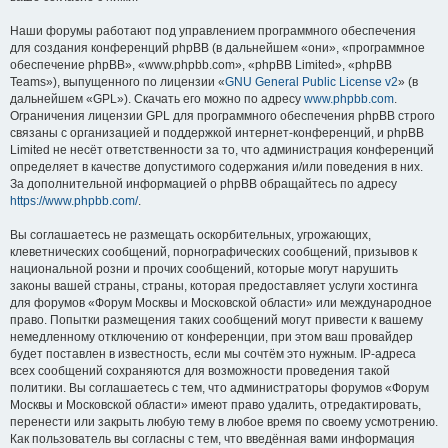
Наши форумы работают под управлением программного обеспечения
для создания конференций phpBB (в дальнейшем «они», «программное
обеспечение phpBB», «www.phpbb.com», «phpBB Limited», «phpBB
Teams»), выпущенного по лицензии «
GNU General Public License v2
» (в
дальнейшем «GPL»). Скачать его можно по адресу
www.phpbb.com
.
Ограничения лицензии GPL для программного обеспечения phpBB строго
связаны с организацией и поддержкой интернет-конференций, и phpBB
Limited не несёт ответственности за то, что администрация конференций
определяет в качестве допустимого содержания и/или поведения в них.
За дополнительной информацией о phpBB обращайтесь по адресу
https://www.phpbb.com/
.
Вы соглашаетесь не размещать оскорбительных, угрожающих,
клеветнических сообщений, порнографических сообщений, призывов к
национальной розни и прочих сообщений, которые могут нарушить
законы вашей страны, страны, которая предоставляет услуги хостинга
для форумов «Форум Москвы и Московской области» или международное
право. Попытки размещения таких сообщений могут привести к вашему
немедленному отключению от конференции, при этом ваш провайдер
будет поставлен в известность, если мы сочтём это нужным. IP-адреса
всех сообщений сохраняются для возможности проведения такой
политики. Вы соглашаетесь с тем, что администраторы форумов «Форум
Москвы и Московской области» имеют право удалить, отредактировать,
перенести или закрыть любую тему в любое время по своему усмотрению.
Как пользователь вы согласны с тем, что введённая вами информация