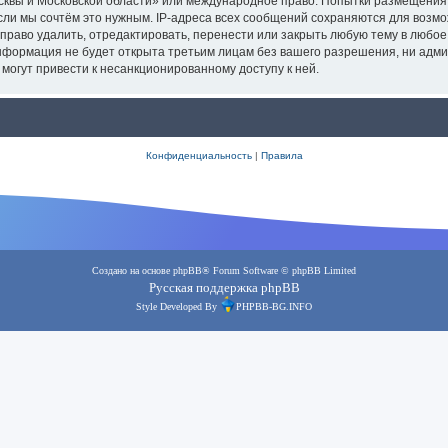
осквы и Московской области» или международное право. Попытки размещения
сли мы сочтём это нужным. IP-адреса всех сообщений сохраняются для возмо
аво удалить, отредактировать, перенести или закрыть любую тему в любое в
информация не будет открыта третьим лицам без вашего разрешения, ни адм
 могут привести к несанкционированному доступу к ней.
Конфиденциальность
|
Правила
Создано на основе
phpBB
® Forum Software © phpBB Limited
Русская поддержка phpBB
Style Developed By
PHPBB-BG.INFO