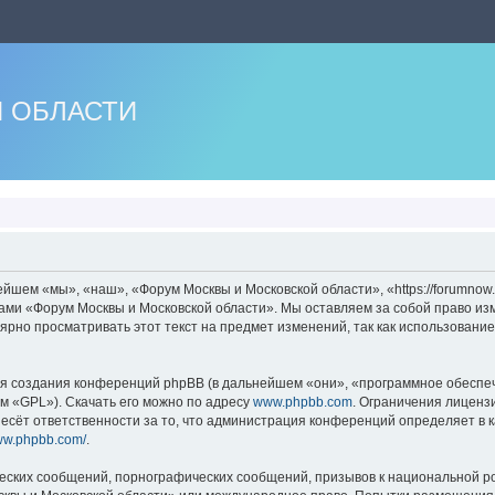
 ОБЛАСТИ
шем «мы», «наш», «Форум Москвы и Московской области», «https://forumnow.
мами «Форум Москвы и Московской области». Мы оставляем за собой право из
лярно просматривать этот текст на предмет изменений, так как использован
 создания конференций phpBB (в дальнейшем «они», «программное обеспече
м «GPL»). Скачать его можно по адресу
www.phpbb.com
. Ограничения лиценз
есёт ответственности за то, что администрация конференций определяет в к
www.phpbb.com/
.
еских сообщений, порнографических сообщений, призывов к национальной ро