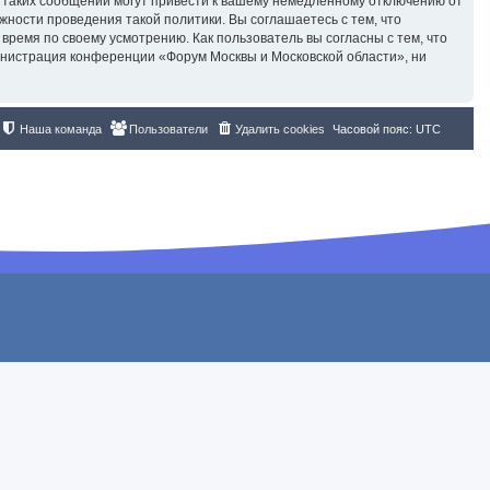
 таких сообщений могут привести к вашему немедленному отключению от
жности проведения такой политики. Вы соглашаетесь с тем, что
ремя по своему усмотрению. Как пользователь вы согласны с тем, что
инистрация конференции «Форум Москвы и Московской области», ни
Наша команда
Пользователи
Удалить cookies
Часовой пояс:
UTC