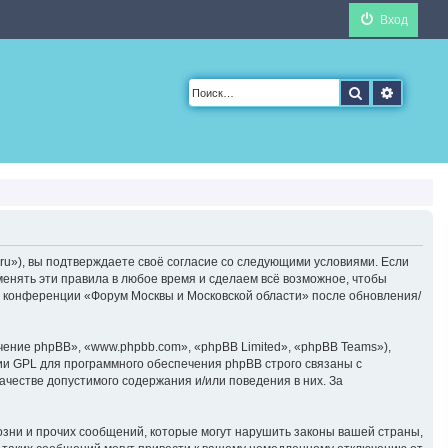
Вход
Поиск
Расшир
ru»), вы подтверждаете своё согласие со следующими условиями. Если
менять эти правила в любое время и сделаем всё возможное, чтобы
ие конференции «Форум Москвы и Московской области» после обновления/
ние phpBB», «www.phpbb.com», «phpBB Limited», «phpBB Teams»),
ии GPL для программного обеспечения phpBB строго связаны с
ачестве допустимого содержания и/или поведения в них. За
зни и прочих сообщений, которые могут нарушить законы вашей страны,