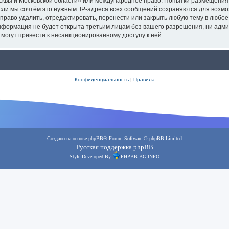
осквы и Московской области» или международное право. Попытки размещения
сли мы сочтём это нужным. IP-адреса всех сообщений сохраняются для возмо
аво удалить, отредактировать, перенести или закрыть любую тему в любое в
информация не будет открыта третьим лицам без вашего разрешения, ни адм
 могут привести к несанкционированному доступу к ней.
Конфиденциальность
|
Правила
Создано на основе
phpBB
® Forum Software © phpBB Limited
Русская поддержка phpBB
Style Developed By
PHPBB-BG.INFO