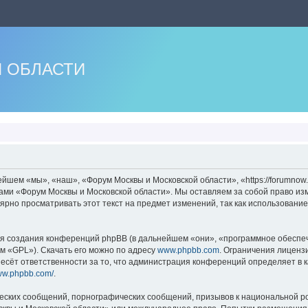
 ОБЛАСТИ
шем «мы», «наш», «Форум Москвы и Московской области», «https://forumnow.
мами «Форум Москвы и Московской области». Мы оставляем за собой право из
лярно просматривать этот текст на предмет изменений, так как использован
 создания конференций phpBB (в дальнейшем «они», «программное обеспече
м «GPL»). Скачать его можно по адресу
www.phpbb.com
. Ограничения лиценз
есёт ответственности за то, что администрация конференций определяет в к
www.phpbb.com/
.
еских сообщений, порнографических сообщений, призывов к национальной ро