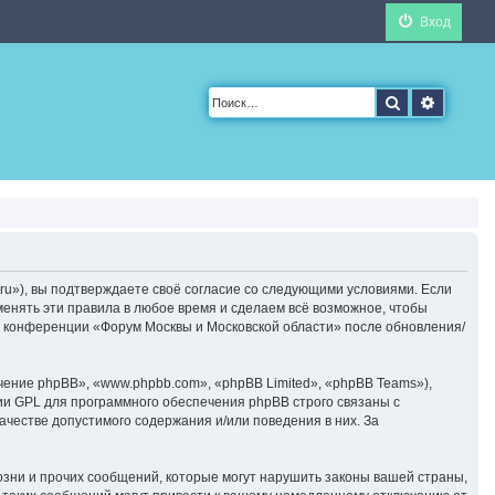
Вход
Поиск
Расшир
ru»), вы подтверждаете своё согласие со следующими условиями. Если
менять эти правила в любое время и сделаем всё возможное, чтобы
ие конференции «Форум Москвы и Московской области» после обновления/
ние phpBB», «www.phpbb.com», «phpBB Limited», «phpBB Teams»),
ии GPL для программного обеспечения phpBB строго связаны с
ачестве допустимого содержания и/или поведения в них. За
зни и прочих сообщений, которые могут нарушить законы вашей страны,