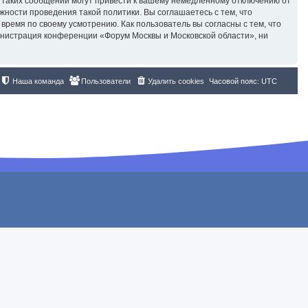
 таких сообщений могут привести к вашему немедленному отключению от
жности проведения такой политики. Вы соглашаетесь с тем, что
ремя по своему усмотрению. Как пользователь вы согласны с тем, что
инистрация конференции «Форум Москвы и Московской области», ни
Наша команда
Пользователи
Удалить cookies
Часовой пояс:
UTC