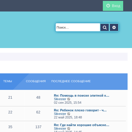
Вход
Поиск
Расшир
ТЕМЫ
СООБЩЕНИЯ
ПОСЛЕДНЕЕ СООБЩЕНИЕ
Re: Помощь в поиске элитной к…
21
48
П
Silvester
е
02 сен 2025, 15:54
р
е
Re: Ребенок плохо говорит - ч…
22
62
й
П
Silvester
т
е
22 май 2025, 18:48
и
р
к
е
Re: Где найти хорошие объясне…
35
137
п
й
П
Silvester
о
т
е