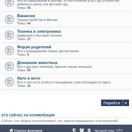
Всё об образовании в Москве: от поступления в ВУЗ до устройства
ребенка в школу или детский сад.
Темы:
35
Вакансии
Трудоустройство в Москве
Темы:
44
Техника и электроника
Цифровая и бытовая техника
Темы:
27
Форум родителей
Все о выращивание наших цветов жизни
Темы:
9
Домашние животные
Все о друзьях человека, братьях наших меньших
Темы:
80
Авто и мото
Все у чего есть колёса и лошадиные силы обсуждается здесь
Темы:
32
Перейти
КТО СЕЙЧАС НА КОНФЕРЕНЦИИ
Сейчас этот форум просматривают: нет зарегистрированных пользователей
Список форумов
Часовой пояс:
UTC