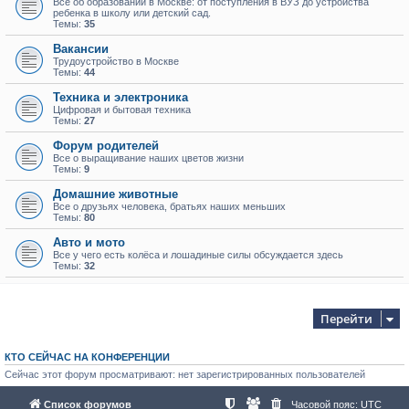
Всё об образовании в Москве: от поступления в ВУЗ до устройства
ребенка в школу или детский сад.
Темы:
35
Вакансии
Трудоустройство в Москве
Темы:
44
Техника и электроника
Цифровая и бытовая техника
Темы:
27
Форум родителей
Все о выращивание наших цветов жизни
Темы:
9
Домашние животные
Все о друзьях человека, братьях наших меньших
Темы:
80
Авто и мото
Все у чего есть колёса и лошадиные силы обсуждается здесь
Темы:
32
Перейти
КТО СЕЙЧАС НА КОНФЕРЕНЦИИ
Сейчас этот форум просматривают: нет зарегистрированных пользователей
Список форумов
Часовой пояс:
UTC