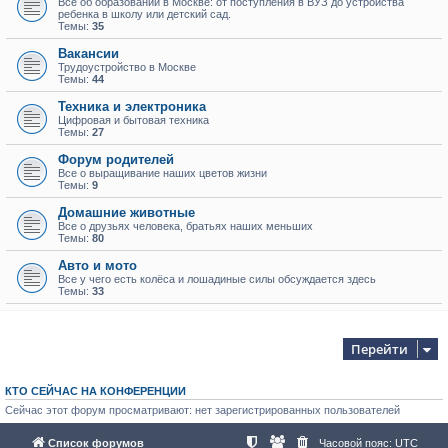
Всё об образовании в Москве: от поступления в ВУЗ до устройства
ребенка в школу или детский сад.
Темы:
35
Вакансии
Трудоустройство в Москве
Темы:
44
Техника и электроника
Цифровая и бытовая техника
Темы:
27
Форум родителей
Все о выращивание наших цветов жизни
Темы:
9
Домашние животные
Все о друзьях человека, братьях наших меньших
Темы:
80
Авто и мото
Все у чего есть колёса и лошадиные силы обсуждается здесь
Темы:
33
Перейти
КТО СЕЙЧАС НА КОНФЕРЕНЦИИ
Сейчас этот форум просматривают: нет зарегистрированных пользователей
Список форумов
Часовой пояс:
UTC