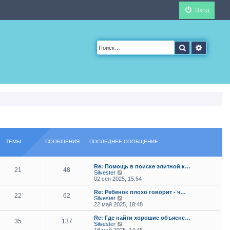
Вход
Поиск
Расшир
ТЕМЫ
СООБЩЕНИЯ
ПОСЛЕДНЕЕ СООБЩЕНИЕ
Re: Помощь в поиске элитной к…
21
48
П
Silvester
е
02 сен 2025, 15:54
р
е
Re: Ребенок плохо говорит - ч…
22
62
й
П
Silvester
т
е
22 май 2025, 18:48
и
р
к
е
Re: Где найти хорошие объясне…
35
137
п
й
П
Silvester
о
т
е