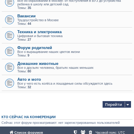
Всё об образовании в Москве: от поступления в ВУЗ до устройства
ребенка в школу или детский сад.
Темы:
35
Вакансии
Трудоустройство в Москве
Темы:
44
Техника и электроника
Цифровая и бытовая техника
Темы:
27
Форум родителей
Все о выращивание наших цветов жизни
Темы:
9
Домашние животные
Все о друзьях человека, братьях наших меньших
Темы:
80
Авто и мото
Все у чего есть колёса и лошадиные силы обсуждается здесь
Темы:
32
Перейти
КТО СЕЙЧАС НА КОНФЕРЕНЦИИ
Сейчас этот форум просматривают: нет зарегистрированных пользователей
Список форумов
Часовой пояс:
UTC