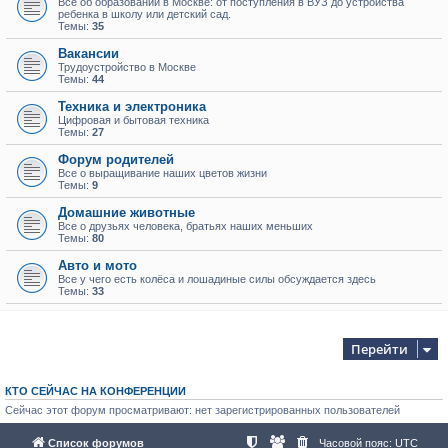
Всё об образовании в Москве: от поступления в ВУЗ до устройства
ребенка в школу или детский сад.
Темы:
35
Вакансии
Трудоустройство в Москве
Темы:
44
Техника и электроника
Цифровая и бытовая техника
Темы:
27
Форум родителей
Все о выращивание наших цветов жизни
Темы:
9
Домашние животные
Все о друзьях человека, братьях наших меньших
Темы:
80
Авто и мото
Все у чего есть колёса и лошадиные силы обсуждается здесь
Темы:
33
Перейти
КТО СЕЙЧАС НА КОНФЕРЕНЦИИ
Сейчас этот форум просматривают: нет зарегистрированных пользователей
Список форумов
Часовой пояс:
UTC