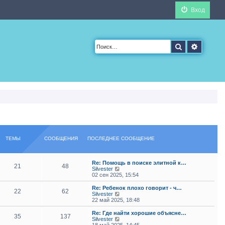
Вход
Поиск
Расшир
ТЕМЫ
СООБЩЕНИЯ
ПОСЛЕДНЕЕ СООБЩЕНИЕ
Re: Помощь в поиске элитной к…
21
48
П
Silvester
е
02 сен 2025, 15:54
р
е
Re: Ребенок плохо говорит - ч…
22
62
й
П
Silvester
т
е
22 май 2025, 18:48
и
р
к
е
Re: Где найти хорошие объясне…
35
137
п
й
П
Silvester
о
т
е