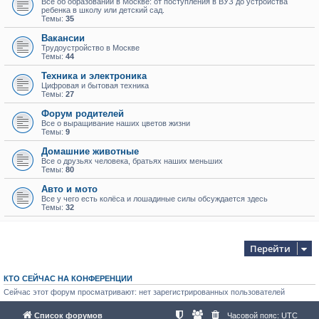
Всё об образовании в Москве: от поступления в ВУЗ до устройства
ребенка в школу или детский сад.
Темы:
35
Вакансии
Трудоустройство в Москве
Темы:
44
Техника и электроника
Цифровая и бытовая техника
Темы:
27
Форум родителей
Все о выращивание наших цветов жизни
Темы:
9
Домашние животные
Все о друзьях человека, братьях наших меньших
Темы:
80
Авто и мото
Все у чего есть колёса и лошадиные силы обсуждается здесь
Темы:
32
Перейти
КТО СЕЙЧАС НА КОНФЕРЕНЦИИ
Сейчас этот форум просматривают: нет зарегистрированных пользователей
Список форумов
Часовой пояс:
UTC