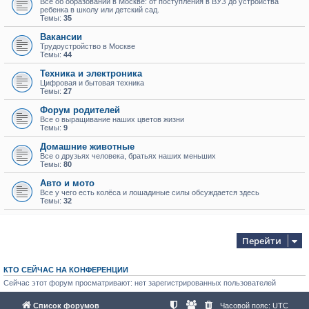
Всё об образовании в Москве: от поступления в ВУЗ до устройства
ребенка в школу или детский сад.
Темы:
35
Вакансии
Трудоустройство в Москве
Темы:
44
Техника и электроника
Цифровая и бытовая техника
Темы:
27
Форум родителей
Все о выращивание наших цветов жизни
Темы:
9
Домашние животные
Все о друзьях человека, братьях наших меньших
Темы:
80
Авто и мото
Все у чего есть колёса и лошадиные силы обсуждается здесь
Темы:
32
Перейти
КТО СЕЙЧАС НА КОНФЕРЕНЦИИ
Сейчас этот форум просматривают: нет зарегистрированных пользователей
Список форумов
Часовой пояс:
UTC