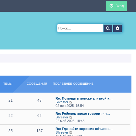
Вход
Поиск
Расшир
ТЕМЫ
СООБЩЕНИЯ
ПОСЛЕДНЕЕ СООБЩЕНИЕ
Re: Помощь в поиске элитной к…
21
48
П
Silvester
е
02 сен 2025, 15:54
р
е
Re: Ребенок плохо говорит - ч…
22
62
й
П
Silvester
т
е
22 май 2025, 18:48
и
р
к
е
Re: Где найти хорошие объясне…
35
137
п
й
П
Silvester
о
т
е