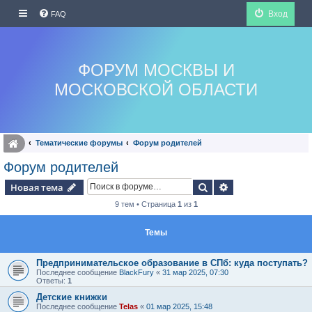
Вход
FAQ
ФОРУМ МОСКВЫ И
МОСКОВСКОЙ ОБЛАСТИ
Тематические форумы
Форум родителей
Форум родителей
Поиск
Расширенный по
Новая тема
9 тем • Страница
1
из
1
Темы
Предпринимательское образование в СПб: куда поступать?
Последнее сообщение
BlackFury
«
31 мар 2025, 07:30
Ответы:
1
Детские книжки
Последнее сообщение
Telas
«
01 мар 2025, 15:48