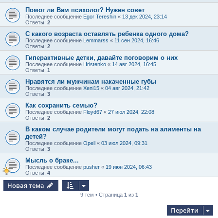
Помог ли Вам психолог? Нужен совет
Последнее сообщение
Egor Tereshin
«
13 дек 2024, 23:14
Ответы:
2
С какого возраста оставлять ребенка одного дома?
Последнее сообщение
Lemmarss
«
11 сен 2024, 16:46
Ответы:
2
Гиперактивные детки, давайте поговорим о них
Последнее сообщение
Hristenko
«
14 авг 2024, 16:45
Ответы:
1
Нравятся ли мужчинам накаченные губы
Последнее сообщение
Xeni15
«
04 авг 2024, 21:42
Ответы:
3
Как сохранить семью?
Последнее сообщение
Floyd67
«
27 июл 2024, 22:08
Ответы:
2
В каком случае родители могут подать на алименты на
детей?
Последнее сообщение
Opell
«
03 июл 2024, 09:31
Ответы:
3
Мысль о браке...
Последнее сообщение
pusher
«
19 июн 2024, 06:43
Ответы:
4
Новая тема
9 тем • Страница
1
из
1
Перейти