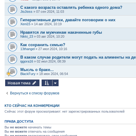
С какого возраста оставлять ребенка одного дома?
JioJioss
»
07 сен 2024, 11:03
Гиперактивные детки, давайте поговорим о них
Xeni15
»
14 авг 2024, 10:19
Нравятся ли мужчинам накаченные губы
Nikki_23
»
03 авг 2024, 10:20
Как сохранить семью?
13thangel
»
27 июл 2024, 10:16
В каком случае родители могут подать на алименты на де
iggora16
»
02 июл 2024, 08:39
Мысль о браке...
BlackFury
»
18 июн 2024, 06:54
Новая тема
Вернуться к списку форумов
КТО СЕЙЧАС НА КОНФЕРЕНЦИИ
Сейчас этот форум просматривают: нет зарегистрированных пользователей
ПРАВА ДОСТУПА
Вы
не можете
начинать темы
Вы
не можете
отвечать на сообщения
Вы
не можете
редактировать свои сообщения