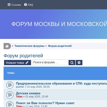
Ссылки
FAQ
ФОРУМ МОСКВЫ И МОСКОВСКОЙ
Тематические форумы
Форум родителей
Форум родителей
Поиск
Расширенный п
Новая тема
ТЕМЫ
Предпринимательское образование в СПб: куда поступат
pusher
»
31 мар 2025, 06:55
Детские книжки
Telas
»
01 мар 2025, 15:48
Помог ли Вам психолог? Нужен совет
Telas
»
12 дек 2024, 13:45