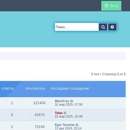
Вход
Поиск
Расшир
9 тем • Страница
1
из
1
ОТВЕТЫ
ПРОСМОТРЫ
ПОСЛЕДНЕЕ СООБЩЕНИЕ
BlackFury
1
121404
31 мар 2025, 07:30
Telas
0
42670
01 мар 2025, 15:48
Egor Tereshin
2
73146
13 дек 2024, 23:14