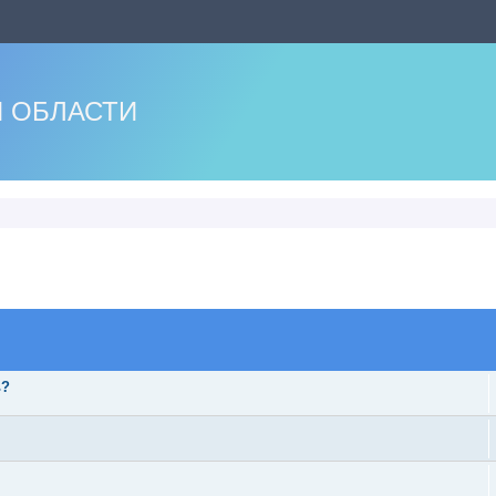
 ОБЛАСТИ
оиск
ь?