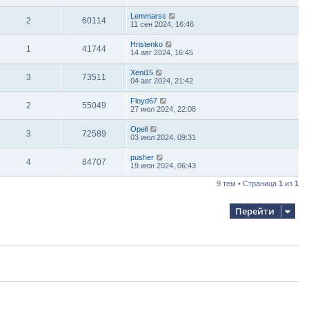
Lemmarss
2
60114
11 сен 2024, 16:46
Hristenko
1
41744
14 авг 2024, 16:45
Xeni15
3
73511
04 авг 2024, 21:42
Floyd67
2
55049
27 июл 2024, 22:08
Opell
3
72589
03 июл 2024, 09:31
pusher
4
84707
19 июн 2024, 06:43
9 тем • Страница
1
из
1
Перейти