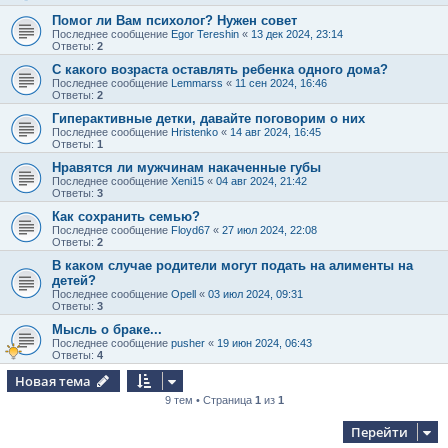
Помог ли Вам психолог? Нужен совет
Последнее сообщение
Egor Tereshin
«
13 дек 2024, 23:14
Ответы:
2
С какого возраста оставлять ребенка одного дома?
Последнее сообщение
Lemmarss
«
11 сен 2024, 16:46
Ответы:
2
Гиперактивные детки, давайте поговорим о них
Последнее сообщение
Hristenko
«
14 авг 2024, 16:45
Ответы:
1
Нравятся ли мужчинам накаченные губы
Последнее сообщение
Xeni15
«
04 авг 2024, 21:42
Ответы:
3
Как сохранить семью?
Последнее сообщение
Floyd67
«
27 июл 2024, 22:08
Ответы:
2
В каком случае родители могут подать на алименты на
детей?
Последнее сообщение
Opell
«
03 июл 2024, 09:31
Ответы:
3
Мысль о браке...
Последнее сообщение
pusher
«
19 июн 2024, 06:43
Ответы:
4
Новая тема
9 тем • Страница
1
из
1
Перейти