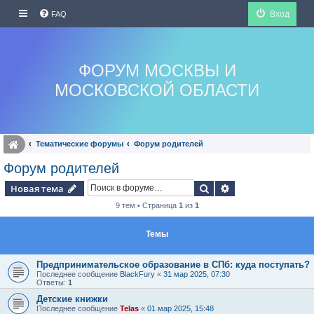
Вход
FAQ
ФОРУМ МОСКВЫ И
МОСКОВСКОЙ ОБЛАСТИ
Тематические форумы
Форум родителей
Форум родителей
Поиск
Расширенный по
Новая тема
9 тем • Страница
1
из
1
Темы
Предпринимательское образование в СПб: куда поступать?
Последнее сообщение
BlackFury
«
31 мар 2025, 07:30
Ответы:
1
Детские книжки
Последнее сообщение
Telas
«
01 мар 2025, 15:48