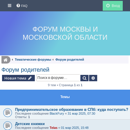
Вход
FAQ
ФОРУМ МОСКВЫ И
МОСКОВСКОЙ ОБЛАСТИ
Тематические форумы
Форум родителей
Форум родителей
Поиск
Расширенный по
Новая тема
9 тем • Страница
1
из
1
Темы
Предпринимательское образование в СПб: куда поступать?
Последнее сообщение
BlackFury
«
31 мар 2025, 07:30
Ответы:
1
Детские книжки
Последнее сообщение
Telas
«
01 мар 2025, 15:48