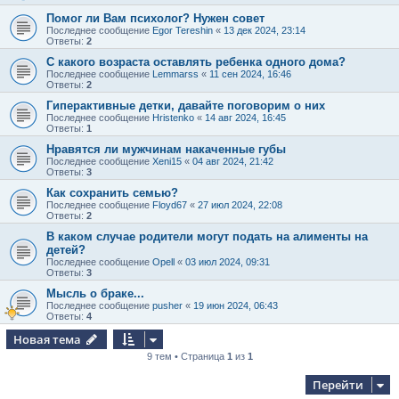
Помог ли Вам психолог? Нужен совет
Последнее сообщение
Egor Tereshin
«
13 дек 2024, 23:14
Ответы:
2
С какого возраста оставлять ребенка одного дома?
Последнее сообщение
Lemmarss
«
11 сен 2024, 16:46
Ответы:
2
Гиперактивные детки, давайте поговорим о них
Последнее сообщение
Hristenko
«
14 авг 2024, 16:45
Ответы:
1
Нравятся ли мужчинам накаченные губы
Последнее сообщение
Xeni15
«
04 авг 2024, 21:42
Ответы:
3
Как сохранить семью?
Последнее сообщение
Floyd67
«
27 июл 2024, 22:08
Ответы:
2
В каком случае родители могут подать на алименты на
детей?
Последнее сообщение
Opell
«
03 июл 2024, 09:31
Ответы:
3
Мысль о браке...
Последнее сообщение
pusher
«
19 июн 2024, 06:43
Ответы:
4
Новая тема
9 тем • Страница
1
из
1
Перейти