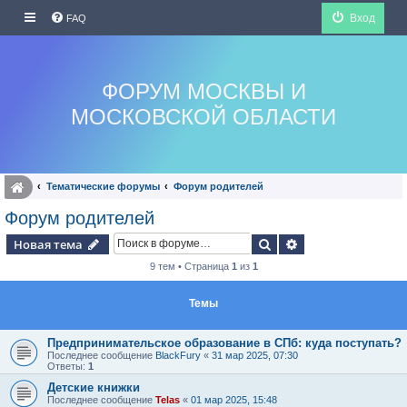
Вход
FAQ
ФОРУМ МОСКВЫ И
МОСКОВСКОЙ ОБЛАСТИ
Тематические форумы
Форум родителей
Форум родителей
Поиск
Расширенный по
Новая тема
9 тем • Страница
1
из
1
Темы
Предпринимательское образование в СПб: куда поступать?
Последнее сообщение
BlackFury
«
31 мар 2025, 07:30
Ответы:
1
Детские книжки
Последнее сообщение
Telas
«
01 мар 2025, 15:48