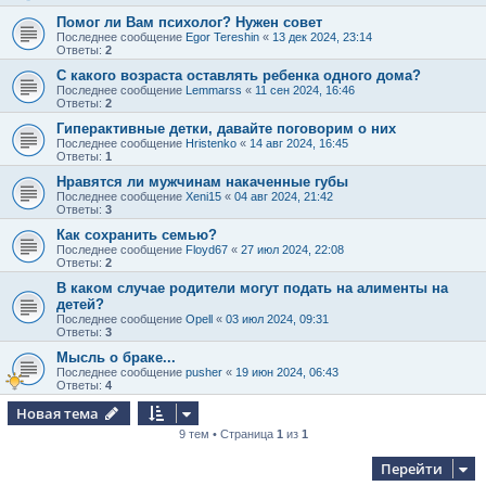
Помог ли Вам психолог? Нужен совет
Последнее сообщение
Egor Tereshin
«
13 дек 2024, 23:14
Ответы:
2
С какого возраста оставлять ребенка одного дома?
Последнее сообщение
Lemmarss
«
11 сен 2024, 16:46
Ответы:
2
Гиперактивные детки, давайте поговорим о них
Последнее сообщение
Hristenko
«
14 авг 2024, 16:45
Ответы:
1
Нравятся ли мужчинам накаченные губы
Последнее сообщение
Xeni15
«
04 авг 2024, 21:42
Ответы:
3
Как сохранить семью?
Последнее сообщение
Floyd67
«
27 июл 2024, 22:08
Ответы:
2
В каком случае родители могут подать на алименты на
детей?
Последнее сообщение
Opell
«
03 июл 2024, 09:31
Ответы:
3
Мысль о браке...
Последнее сообщение
pusher
«
19 июн 2024, 06:43
Ответы:
4
Новая тема
9 тем • Страница
1
из
1
Перейти