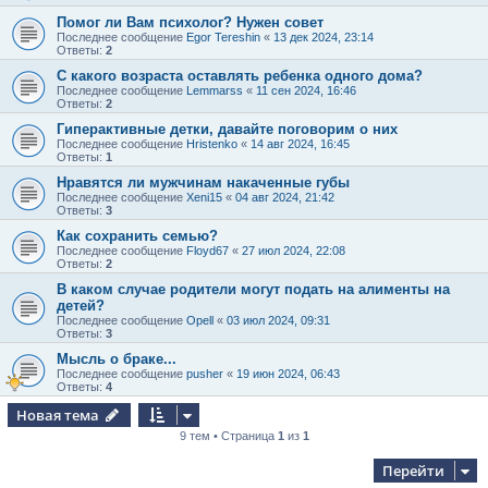
Помог ли Вам психолог? Нужен совет
Последнее сообщение
Egor Tereshin
«
13 дек 2024, 23:14
Ответы:
2
С какого возраста оставлять ребенка одного дома?
Последнее сообщение
Lemmarss
«
11 сен 2024, 16:46
Ответы:
2
Гиперактивные детки, давайте поговорим о них
Последнее сообщение
Hristenko
«
14 авг 2024, 16:45
Ответы:
1
Нравятся ли мужчинам накаченные губы
Последнее сообщение
Xeni15
«
04 авг 2024, 21:42
Ответы:
3
Как сохранить семью?
Последнее сообщение
Floyd67
«
27 июл 2024, 22:08
Ответы:
2
В каком случае родители могут подать на алименты на
детей?
Последнее сообщение
Opell
«
03 июл 2024, 09:31
Ответы:
3
Мысль о браке...
Последнее сообщение
pusher
«
19 июн 2024, 06:43
Ответы:
4
Новая тема
9 тем • Страница
1
из
1
Перейти