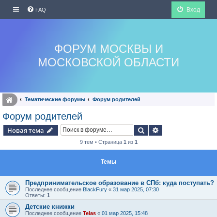
Вход
FAQ
ФОРУМ МОСКВЫ И
МОСКОВСКОЙ ОБЛАСТИ
Тематические форумы
Форум родителей
Форум родителей
Поиск
Расширенный по
Новая тема
9 тем • Страница
1
из
1
Темы
Предпринимательское образование в СПб: куда поступать?
Последнее сообщение
BlackFury
«
31 мар 2025, 07:30
Ответы:
1
Детские книжки
Последнее сообщение
Telas
«
01 мар 2025, 15:48