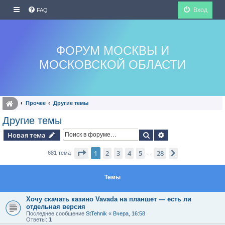
Вход
FAQ
ФОРУМ МОСКВЫ И
МОСКОВСКОЙ ОБЛАСТИ
Прочее
Другие темы
Другие темы
Поиск
Расширенный по
Новая тема
Страница
1
из
28
1
2
3
4
5
28
След.
681 тема
…
Темы
Хочу скачать казино Vavada на планшет — есть ли
отдельная версия
Последнее сообщение
StTehnik
«
Вчера, 16:58
Ответы:
1