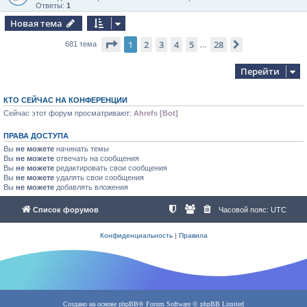
Ответы:
1
Новая тема
Страница
1
из
28
1
2
3
4
5
28
След.
681 тема
…
Перейти
КТО СЕЙЧАС НА КОНФЕРЕНЦИИ
Сейчас этот форум просматривают:
Ahrefs [Bot]
ПРАВА ДОСТУПА
Вы
не можете
начинать темы
Вы
не можете
отвечать на сообщения
Вы
не можете
редактировать свои сообщения
Вы
не можете
удалять свои сообщения
Вы
не можете
добавлять вложения
Список форумов
Часовой пояс:
UTC
Конфиденциальность
|
Правила
Создано на основе
phpBB
® Forum Software © phpBB Limited