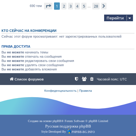
Страница
1
из
28
1
2
3
4
5
28
След.
690 тем
…
Перейти
КТО СЕЙЧАС НА КОНФЕРЕНЦИИ
Сейчас этот форум просматривают: нет зарегистрированных пользователей
ПРАВА ДОСТУПА
Вы
не можете
начинать темы
Вы
не можете
отвечать на сообщения
Вы
не можете
редактировать свои сообщения
Вы
не можете
удалять свои сообщения
Вы
не можете
добавлять вложения
Список форумов
Часовой пояс:
UTC
Конфиденциальность
|
Правила
Создано на основе
phpBB
® Forum Software © phpBB Limited
Русская поддержка phpBB
Style Developed By
PHPBB-BG.INFO