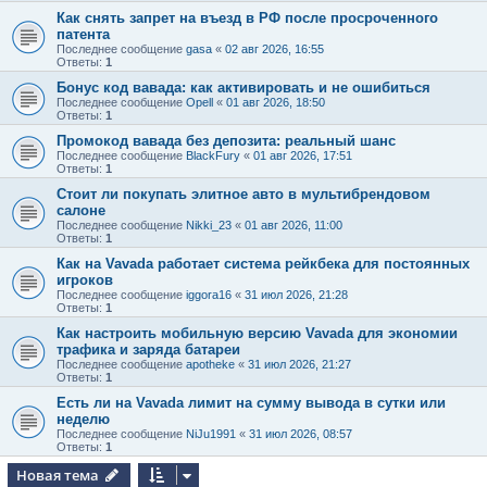
Как снять запрет на въезд в РФ после просроченного
патента
Последнее сообщение
gasa
«
02 авг 2026, 16:55
Ответы:
1
Бонус код вавада: как активировать и не ошибиться
Последнее сообщение
Opell
«
01 авг 2026, 18:50
Ответы:
1
Промокод вавада без депозита: реальный шанс
Последнее сообщение
BlackFury
«
01 авг 2026, 17:51
Ответы:
1
Стоит ли покупать элитное авто в мультибрендовом
салоне
Последнее сообщение
Nikki_23
«
01 авг 2026, 11:00
Ответы:
1
Как на Vavada работает система рейкбека для постоянных
игроков
Последнее сообщение
iggora16
«
31 июл 2026, 21:28
Ответы:
1
Как настроить мобильную версию Vavada для экономии
трафика и заряда батареи
Последнее сообщение
apotheke
«
31 июл 2026, 21:27
Ответы:
1
Есть ли на Vavada лимит на сумму вывода в сутки или
неделю
Последнее сообщение
NiJu1991
«
31 июл 2026, 08:57
Ответы:
1
Новая тема