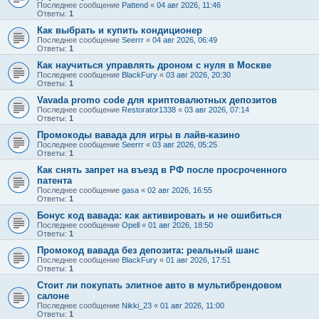
Последнее сообщение
Pattend
«
04 авг 2026, 11:46
Ответы:
1
Как выбрать и купить кондиционер
Последнее сообщение
Seerrr
«
04 авг 2026, 06:49
Ответы:
1
Как научиться управлять дроном с нуля в Москве
Последнее сообщение
BlackFury
«
03 авг 2026, 20:30
Ответы:
1
Vavada promo code для криптовалютных депозитов
Последнее сообщение
Restorator1338
«
03 авг 2026, 07:14
Ответы:
1
Промокоды вавада для игры в лайв-казино
Последнее сообщение
Seerrr
«
03 авг 2026, 05:25
Ответы:
1
Как снять запрет на въезд в РФ после просроченного
патента
Последнее сообщение
gasa
«
02 авг 2026, 16:55
Ответы:
1
Бонус код вавада: как активировать и не ошибиться
Последнее сообщение
Opell
«
01 авг 2026, 18:50
Ответы:
1
Промокод вавада без депозита: реальный шанс
Последнее сообщение
BlackFury
«
01 авг 2026, 17:51
Ответы:
1
Стоит ли покупать элитное авто в мультибрендовом
салоне
Последнее сообщение
Nikki_23
«
01 авг 2026, 11:00
Ответы:
1