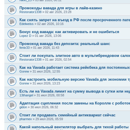
Nikki_23
»
03 авг 2026, 00:12
Промокоды вавада для игры в лайв-казино
Restorator1338
»
02 авг 2026, 23:28
Как снять запрет на въезд в РФ после просроченного пат
Edelweiss
»
02 авг 2026, 10:16
Бонус код вавада: как активировать и не ошибиться
Lopez D
»
01 авг 2026, 13:06
Промокод вавада без депозита: реальный шанс
fenix33
»
01 авг 2026, 11:43
Стоит ли покупать элитное авто в мультибрендовом сало
Restorator1338
»
01 авг 2026, 02:54
Как на Vavada работает система рейкбека для постоянных
Gorew
»
31 июл 2026, 12:55
Как настроить мобильную версию Vavada для экономии т
Gorew
»
31 июл 2026, 13:23
Есть ли на Vavada лимит на сумму вывода в сутки или н
13thangel
»
31 июл 2026, 00:58
Адаптация сцепления после замены на Королле с робото
gidon
»
30 июл 2026, 06:32
Стоит ли продавать семейный антиквариат сейчас
pharmev
»
29 июл 2026, 05:59
Какой напольный вентилятор выбрать для тихой работы