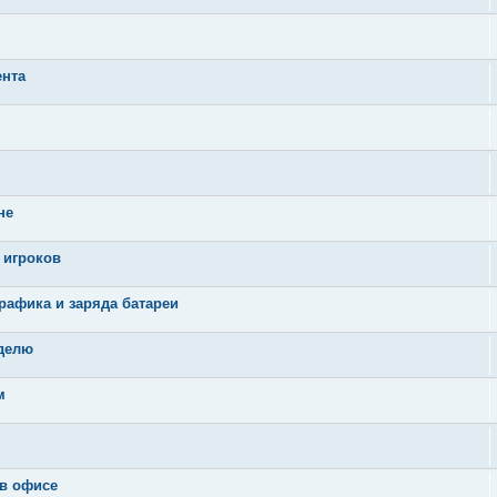
ента
не
 игроков
рафика и заряда батареи
еделю
м
 в офисе