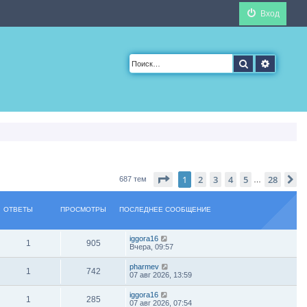
Вход
Поиск
Расшир
Страница
1
из
28
1
2
3
4
5
28
С
687 тем
…
ОТВЕТЫ
ПРОСМОТРЫ
ПОСЛЕДНЕЕ СООБЩЕНИЕ
iggora16
1
905
Вчера, 09:57
pharmev
1
742
07 авг 2026, 13:59
iggora16
1
285
07 авг 2026, 07:54