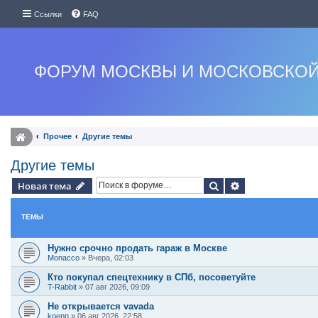
Ссылки
FAQ
ФОРУМ МОСКВЫ И МОСКОВСКОЙ
Прочее
Другие темы
Другие темы
Поиск
Расширенный п
Новая тема
ТЕМЫ
Нужно срочно продать гараж в Москве
Monacco
»
Вчера, 02:03
Кто покупал спецтехнику в СПб, посоветуйте
T-Rabbit
»
07 авг 2026, 09:09
Не открывается vavada
koenn
»
06 авг 2026, 22:58