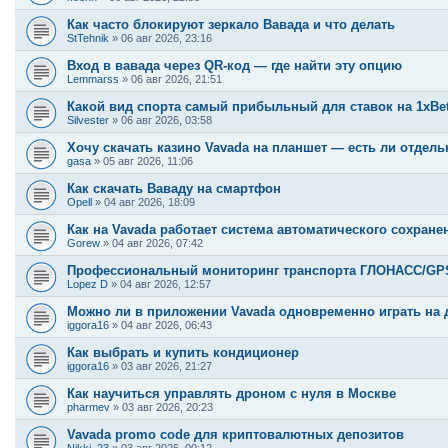
Как часто блокируют зеркало Вавада и что делать
StTehnik
»
06 авг 2026, 23:16
Вход в вавада через QR-код — где найти эту опцию
Lemmarss
»
06 авг 2026, 21:51
Какой вид спорта самый прибыльный для ставок на 1xBe
Silvester
»
06 авг 2026, 03:58
Хочу скачать казино Vavada на планшет — есть ли отдель
gasa
»
05 авг 2026, 11:06
Как скачать Ваваду на смартфон
Opell
»
04 авг 2026, 18:09
Как на Vavada работает система автоматического сохране
Gorew
»
04 авг 2026, 07:42
Профессиональный мониторинг транспорта ГЛОНАСС/GPS:
Lopez D
»
04 авг 2026, 12:57
Можно ли в приложении Vavada одновременно играть на д
iggora16
»
04 авг 2026, 06:43
Как выбрать и купить кондиционер
iggora16
»
03 авг 2026, 21:27
Как научиться управлять дроном с нуля в Москве
pharmev
»
03 авг 2026, 20:23
Vavada promo code для криптовалютных депозитов