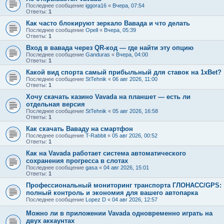
Последнее сообщение
iggora16
«
Вчера, 07:54
Ответы:
1
Как часто блокируют зеркало Вавада и что делать
Последнее сообщение
Opell
«
Вчера, 05:39
Ответы:
1
Вход в вавада через QR-код — где найти эту опцию
Последнее сообщение
Ganduras
«
Вчера, 04:00
Ответы:
1
Какой вид спорта самый прибыльный для ставок на 1xBet?
Последнее сообщение
StTehnik
«
06 авг 2026, 11:00
Ответы:
1
Хочу скачать казино Vavada на планшет — есть ли
отдельная версия
Последнее сообщение
StTehnik
«
05 авг 2026, 16:58
Ответы:
1
Как скачать Ваваду на смартфон
Последнее сообщение
T-Rabbit
«
05 авг 2026, 00:52
Ответы:
1
Как на Vavada работает система автоматического
сохранения прогресса в слотах
Последнее сообщение
gasa
«
04 авг 2026, 15:01
Ответы:
1
Профессиональный мониторинг транспорта ГЛОНАСС/GPS:
полный контроль и экономия для вашего автопарка
Последнее сообщение
Lopez D
«
04 авг 2026, 12:57
Можно ли в приложении Vavada одновременно играть на
двух аккаунтах