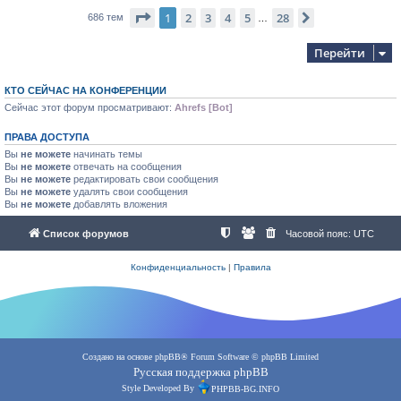
Страница
1
из
28
1
2
3
4
5
28
След.
686 тем
…
Перейти
КТО СЕЙЧАС НА КОНФЕРЕНЦИИ
Сейчас этот форум просматривают:
Ahrefs [Bot]
ПРАВА ДОСТУПА
Вы
не можете
начинать темы
Вы
не можете
отвечать на сообщения
Вы
не можете
редактировать свои сообщения
Вы
не можете
удалять свои сообщения
Вы
не можете
добавлять вложения
Список форумов
Часовой пояс:
UTC
Конфиденциальность
|
Правила
Создано на основе
phpBB
® Forum Software © phpBB Limited
Русская поддержка phpBB
Style Developed By
PHPBB-BG.INFO