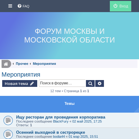
Вход
FAQ
ФОРУМ МОСКВЫ И
МОСКОВСКОЙ ОБЛАСТИ
Прочее
Мероприятия
Мероприятия
Поиск
Расширенный по
Новая тема
12 тем • Страница
1
из
1
Темы
Ищу ресторан для проведения корпоратива
Последнее сообщение
BlackFury
«
02 май 2025, 17:25
Ответы:
1
Осенний выходной в сестрорецке
Последнее сообщение
bodia44
«
01 мар 2025, 15:51