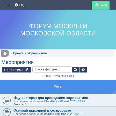
Вход
FAQ
ФОРУМ МОСКВЫ И
МОСКОВСКОЙ ОБЛАСТИ
Прочее
Мероприятия
Мероприятия
Поиск
Расширенный по
Новая тема
12 тем • Страница
1
из
1
Темы
Ищу ресторан для проведения корпоратива
Последнее сообщение
BlackFury
«
02 май 2025, 17:25
Ответы:
1
Осенний выходной в сестрорецке
Последнее сообщение
bodia44
«
01 мар 2025, 15:51