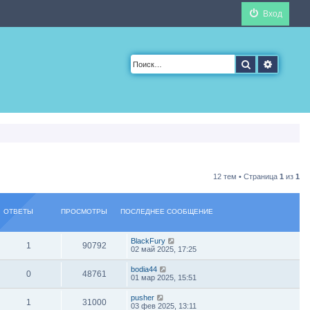
Вход
Поиск
Расшир
12 тем • Страница
1
из
1
ОТВЕТЫ
ПРОСМОТРЫ
ПОСЛЕДНЕЕ СООБЩЕНИЕ
BlackFury
1
90792
02 май 2025, 17:25
bodia44
0
48761
01 мар 2025, 15:51
pusher
1
31000
03 фев 2025, 13:11