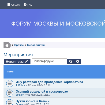
Ссылки
FAQ
ФОРУМ МОСКВЫ И МОСКОВСКОЙ
Прочее
Мероприятия
Мероприятия
Поиск
Расширенный п
Новая тема
ТЕМЫ
Ищу ресторан для проведения корпоратива
T-Rabbit
»
02 май 2025, 17:16
Осенний выходной в сестрорецке
bodia44
»
01 мар 2025, 15:51
Нужен юрист в Казани
Gorew
»
03 фев 2025, 12:32