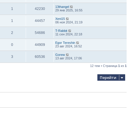
13thangel
1
42230
29 янв 2025, 16:55
Xeni15
1
44457
06 ноя 2024, 21:19
T-Rabbit
2
54686
11 сен 2024, 22:18
Egor Tereshin
0
44909
23 авг 2024, 16:52
Gorew
3
60536
13 авг 2024, 17:06
12 тем • Страница
1
из
1
Перейти