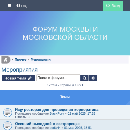
Вход
FAQ
ФОРУМ МОСКВЫ И
МОСКОВСКОЙ ОБЛАСТИ
Прочее
Мероприятия
Мероприятия
Поиск
Расширенный по
Новая тема
12 тем • Страница
1
из
1
Темы
Ищу ресторан для проведения корпоратива
Последнее сообщение
BlackFury
«
02 май 2025, 17:25
Ответы:
1
Осенний выходной в сестрорецке
Последнее сообщение
bodia44
«
01 мар 2025, 15:51