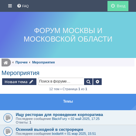
Вход
FAQ
ФОРУМ МОСКВЫ И
МОСКОВСКОЙ ОБЛАСТИ
Прочее
Мероприятия
Мероприятия
Поиск
Расширенный по
Новая тема
12 тем • Страница
1
из
1
Темы
Ищу ресторан для проведения корпоратива
Последнее сообщение
BlackFury
«
02 май 2025, 17:25
Ответы:
1
Осенний выходной в сестрорецке
Последнее сообщение
bodia44
«
01 мар 2025, 15:51