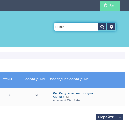
Вход
Поиск
Расшир
ТЕМЫ
СООБЩЕНИЯ
ПОСЛЕДНЕЕ СООБЩЕНИЕ
Re: Репутация на форуме
6
28
П
Silvester
е
26 июн 2024, 11:44
р
е
й
т
Перейти
и
к
п
о