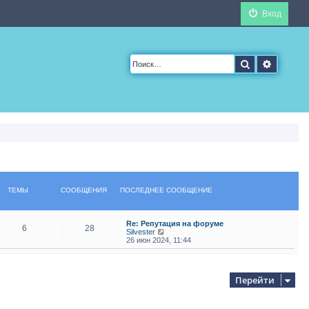
Вход
Поиск
Расшир
ТЕМЫ
СООБЩЕНИЯ
ПОСЛЕДНЕЕ СООБЩЕНИЕ
Re: Репутация на форуме
6
28
П
Silvester
е
26 июн 2024, 11:44
р
е
й
т
Перейти
и
к
п
о