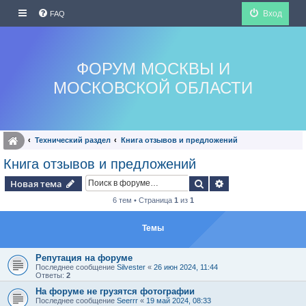
Вход
FAQ
ФОРУМ МОСКВЫ И
МОСКОВСКОЙ ОБЛАСТИ
Технический раздел
Книга отзывов и предложений
Книга отзывов и предложений
Поиск
Расширенный по
Новая тема
6 тем • Страница
1
из
1
Темы
Репутация на форуме
Последнее сообщение
Silvester
«
26 июн 2024, 11:44
Ответы:
2
На форуме не грузятся фотографии
Последнее сообщение
Seerrr
«
19 май 2024, 08:33